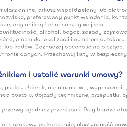
ularz online, arkusz współdzielony lub platfo
i nazwisko, preferowany punkt wsiadania, kont
arze, aby uniknąć chaosu przy wejściu.
 punktualność, alkohol, bagaż, zasady zajmowa
órki, pinem do lokalizacji i numerem autokaru.
nej lub kodów. Zaznaczaj obecność na bieżąco.
chronie danych. Przechowuj listy w bezpieczny
źnikiem i ustalić warunki umowy?
ów, punkty zbiórek, okna czasowe, wyposażenie
sca postoju, dojazdy techniczne, przepustki, 
 przerwy zgodne z przepisami. Przy bardzo dłu
.
gines czasowy po koncercie, elastyczność pow