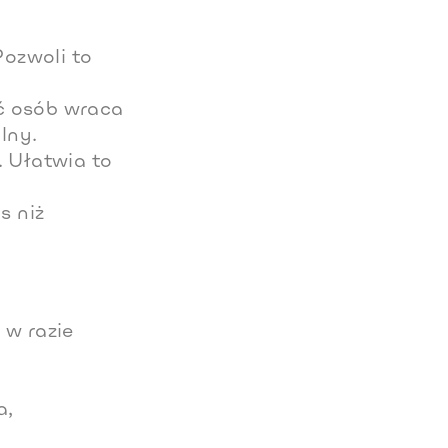
Pozwoli to
ć osób wraca
lny.
. Ułatwia to
s niż
 w razie
a,