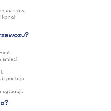
 pasażerów.
 kanał
przewozu?
nień.
 śmieci.
i.
ub postoje
 sytuacji.
ia?