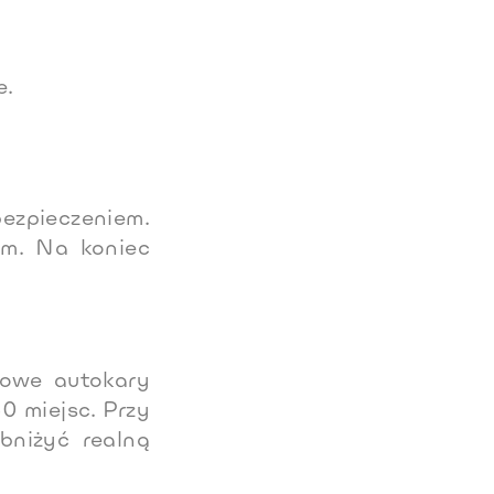
e.
ezpieczeniem.
am. Na koniec
dowe autokary
0 miejsc. Przy
bniżyć realną