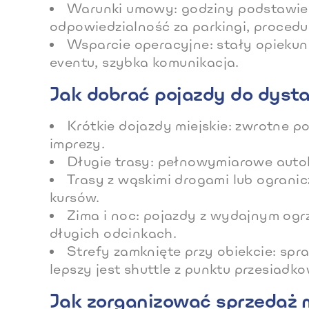
Warunki umowy: godziny podstawieni
odpowiedzialność za parkingi, procedu
Wsparcie operacyjne: stały opiekun
eventu, szybka komunikacja.
Jak dobrać pojazdy do dyst
Krótkie dojazdy miejskie: zwrotne p
imprezy.
Długie trasy: pełnowymiarowe autok
Trasy z wąskimi drogami lub ogranic
kursów.
Zima i noc: pojazdy z wydajnym ogr
długich odcinkach.
Strefy zamknięte przy obiekcie: sp
lepszy jest shuttle z punktu przesiadk
Jak zorganizować sprzedaż m