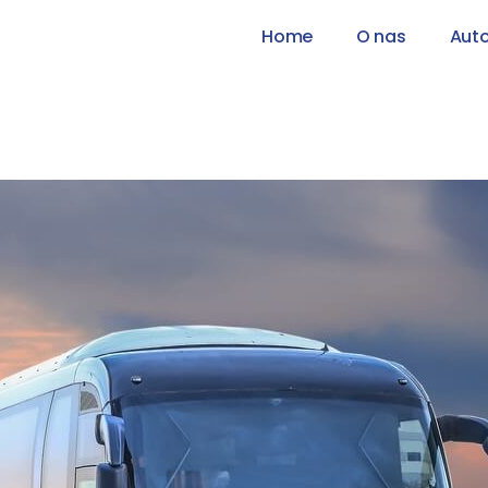
Home
O nas
Aut