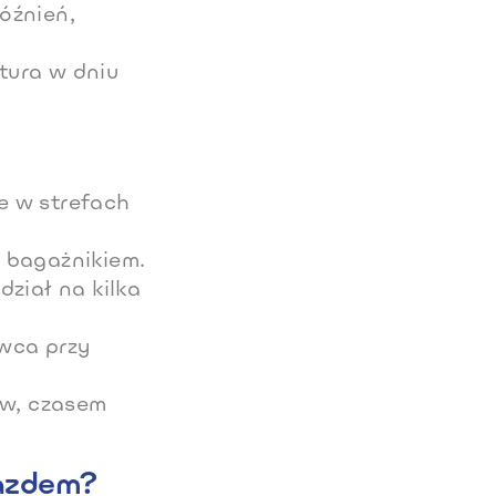
óźnień,
tura w dniu
ie w strefach
 bagażnikiem.
ział na kilka
owca przy
ów, czasem
jazdem?