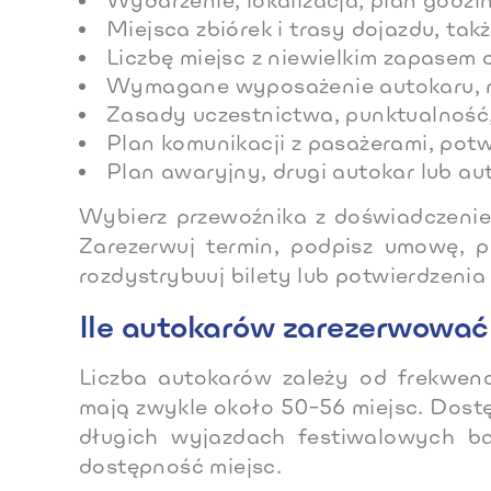
Wydarzenie, lokalizacja, plan godz
Miejsca zbiórek i trasy dojazdu, ta
Liczbę miejsc z niewielkim zapasem o
Wymagane wyposażenie autokaru, na 
Zasady uczestnictwa, punktualność
Plan komunikacji z pasażerami, potw
Plan awaryjny, drugi autokar lub a
Wybierz przewoźnika z doświadczenie
Zarezerwuj termin, podpisz umowę, p
rozdystrybuuj bilety lub potwierdzenia
Ile autokarów zarezerwować 
Liczba autokarów zależy od frekwen
mają zwykle około 50–56 miejsc. Dostę
długich wyjazdach festiwalowych ba
dostępność miejsc.