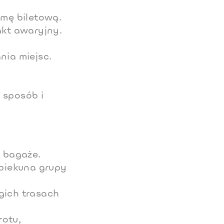
rmę biletową.
akt awaryjny.
nia miejsc.
 sposób i
, bagaże.
opiekuna grupy
gich trasach
rotu,