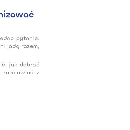
anizować
jedno pytanie:
ni jadą razem,
ić, jak dobrać
ak rozmawiać z