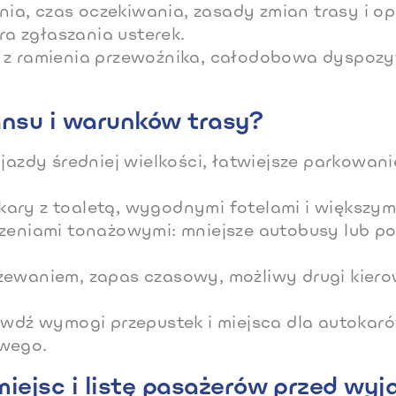
a, czas oczekiwania, zasady zmian trasy i op
ra zgłaszania usterek.
 z ramienia przewoźnika, całodobowa dyspozy
ansu i warunków trasy?
ojazdy średniej wielkości, łatwiejsze parkowan
ary z toaletą, wygodnymi fotelami i większym
zeniami tonażowymi: mniejsze autobusy lub pod
zewaniem, zapas czasowy, możliwy drugi kier
rawdź wymogi przepustek i miejsca dla autokar
owego.
iejsc i listę pasażerów przed wy